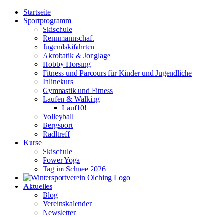
Zum
Startseite
Inhalt
Sportprogramm
springen
Skischule
Rennmannschaft
Jugendskifahrten
Akrobatik & Jonglage
Hobby Horsing
Fitness und Parcours für Kinder und Jugendliche
Inlinekurs
Gymnastik und Fitness
Laufen & Walking
Lauf10!
Volleyball
Bergsport
Radltreff
Kurse
Skischule
Power Yoga
Tag im Schnee 2026
Aktuelles
Blog
Vereinskalender
Newsletter