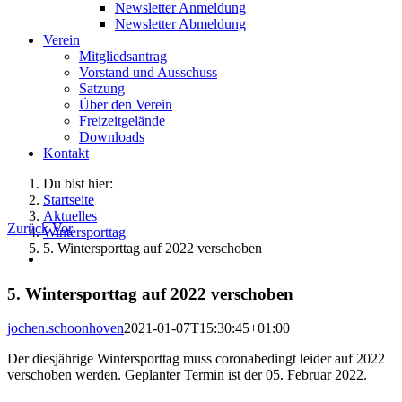
Newsletter Anmeldung
Newsletter Abmeldung
Verein
Mitgliedsantrag
Vorstand und Ausschuss
Satzung
Über den Verein
Freizeitgelände
Downloads
Kontakt
Du bist hier:
Startseite
Aktuelles
Zurück
Vor
Wintersporttag
5. Wintersporttag auf 2022 verschoben
Zeige
grösseres
Bild
5. Wintersporttag auf 2022 verschoben
jochen.schoonhoven
2021-01-07T15:30:45+01:00
Der diesjährige Wintersporttag muss coronabedingt leider auf 2022
verschoben werden. Geplanter Termin ist der 05. Februar 2022.