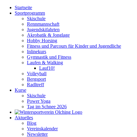
Zum
Startseite
Inhalt
Sportprogramm
springen
Skischule
Rennmannschaft
Jugendskifahrten
Akrobatik & Jonglage
Hobby Horsing
Fitness und Parcours für Kinder und Jugendliche
Inlinekurs
Gymnastik und Fitness
Laufen & Walking
Lauf10!
Volleyball
Bergsport
Radltreff
Kurse
Skischule
Power Yoga
Tag im Schnee 2026
Aktuelles
Blog
Vereinskalender
Newsletter