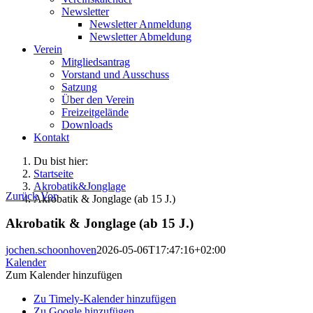
Newsletter
Newsletter Anmeldung
Newsletter Abmeldung
Verein
Mitgliedsantrag
Vorstand und Ausschuss
Satzung
Über den Verein
Freizeitgelände
Downloads
Kontakt
Du bist hier:
Startseite
Akrobatik&Jonglage
Zurück
Vor
Akrobatik & Jonglage (ab 15 J.)
Akrobatik & Jonglage (ab 15 J.)
jochen.schoonhoven
2026-05-06T17:47:16+02:00
Kalender
Zum Kalender hinzufügen
Zu Timely-Kalender hinzufügen
Zu Google hinzufügen