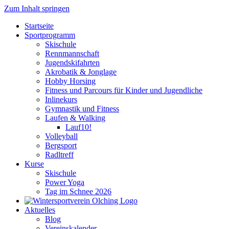
Zum Inhalt springen
Startseite
Sportprogramm
Skischule
Rennmannschaft
Jugendskifahrten
Akrobatik & Jonglage
Hobby Horsing
Fitness und Parcours für Kinder und Jugendliche
Inlinekurs
Gymnastik und Fitness
Laufen & Walking
Lauf10!
Volleyball
Bergsport
Radltreff
Kurse
Skischule
Power Yoga
Tag im Schnee 2026
Aktuelles
Blog
Vereinskalender