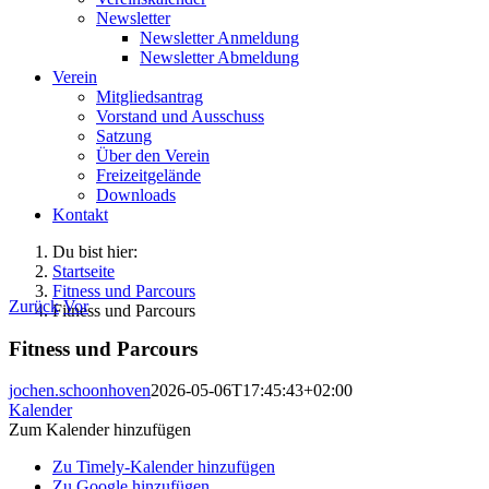
Newsletter
Newsletter Anmeldung
Newsletter Abmeldung
Verein
Mitgliedsantrag
Vorstand und Ausschuss
Satzung
Über den Verein
Freizeitgelände
Downloads
Kontakt
Du bist hier:
Startseite
Fitness und Parcours
Zurück
Vor
Fitness und Parcours
Fitness und Parcours
jochen.schoonhoven
2026-05-06T17:45:43+02:00
Kalender
Zum Kalender hinzufügen
Zu Timely-Kalender hinzufügen
Zu Google hinzufügen