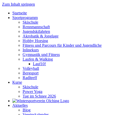
Zum Inhalt springen
Startseite
Sportprogramm
Skischule
Rennmannschaft
Jugendskifahrten
Akrobatik & Jonglage
Hobby Horsing
Fitness und Parcours für Kinder und Jugendliche
Inlinekurs
Gymnastik und Fitness
Laufen & Walking
Lauf10!
Volleyball
Bergsport
Radltreff
Kurse
Skischule
Power Yoga
Tag im Schnee 2026
Aktuelles
Blog
Vereinskalender