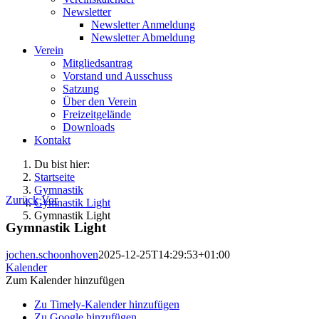
Newsletter
Newsletter Anmeldung
Newsletter Abmeldung
Verein
Mitgliedsantrag
Vorstand und Ausschuss
Satzung
Über den Verein
Freizeitgelände
Downloads
Kontakt
Du bist hier:
Startseite
Gymnastik
Zurück
Vor
Gymnastik Light
Gymnastik Light
Gymnastik Light
jochen.schoonhoven
2025-12-25T14:29:53+01:00
Kalender
Zum Kalender hinzufügen
Zu Timely-Kalender hinzufügen
Zu Google hinzufügen