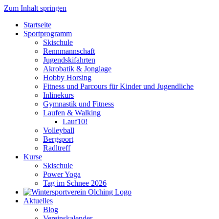
Zum Inhalt springen
Startseite
Sportprogramm
Skischule
Rennmannschaft
Jugendskifahrten
Akrobatik & Jonglage
Hobby Horsing
Fitness und Parcours für Kinder und Jugendliche
Inlinekurs
Gymnastik und Fitness
Laufen & Walking
Lauf10!
Volleyball
Bergsport
Radltreff
Kurse
Skischule
Power Yoga
Tag im Schnee 2026
Aktuelles
Blog
Vereinskalender