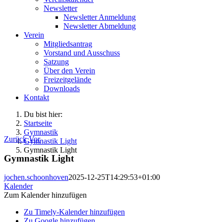
Newsletter
Newsletter Anmeldung
Newsletter Abmeldung
Verein
Mitgliedsantrag
Vorstand und Ausschuss
Satzung
Über den Verein
Freizeitgelände
Downloads
Kontakt
Du bist hier:
Startseite
Gymnastik
Zurück
Vor
Gymnastik Light
Gymnastik Light
Gymnastik Light
jochen.schoonhoven
2025-12-25T14:29:53+01:00
Kalender
Zum Kalender hinzufügen
Zu Timely-Kalender hinzufügen
Zu Google hinzufügen