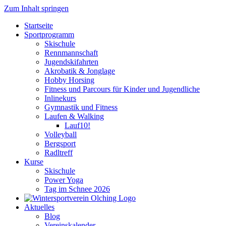
Zum Inhalt springen
Startseite
Sportprogramm
Skischule
Rennmannschaft
Jugendskifahrten
Akrobatik & Jonglage
Hobby Horsing
Fitness und Parcours für Kinder und Jugendliche
Inlinekurs
Gymnastik und Fitness
Laufen & Walking
Lauf10!
Volleyball
Bergsport
Radltreff
Kurse
Skischule
Power Yoga
Tag im Schnee 2026
Aktuelles
Blog
Vereinskalender