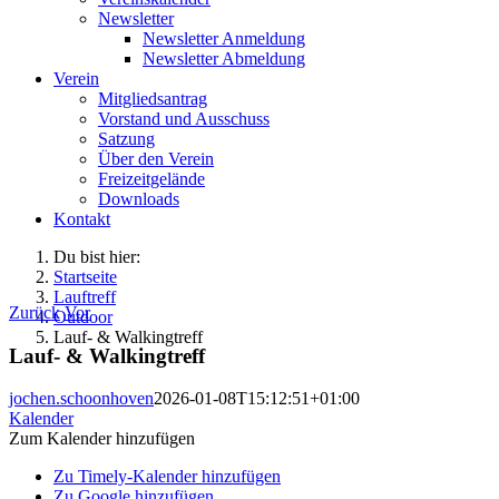
Newsletter
Newsletter Anmeldung
Newsletter Abmeldung
Verein
Mitgliedsantrag
Vorstand und Ausschuss
Satzung
Über den Verein
Freizeitgelände
Downloads
Kontakt
Du bist hier:
Startseite
Lauftreff
Zurück
Vor
Outdoor
Lauf- & Walkingtreff
Lauf- & Walkingtreff
jochen.schoonhoven
2026-01-08T15:12:51+01:00
Kalender
Zum Kalender hinzufügen
Zu Timely-Kalender hinzufügen
Zu Google hinzufügen