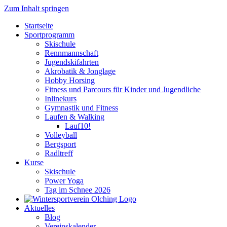
Zum Inhalt springen
Startseite
Sportprogramm
Skischule
Rennmannschaft
Jugendskifahrten
Akrobatik & Jonglage
Hobby Horsing
Fitness und Parcours für Kinder und Jugendliche
Inlinekurs
Gymnastik und Fitness
Laufen & Walking
Lauf10!
Volleyball
Bergsport
Radltreff
Kurse
Skischule
Power Yoga
Tag im Schnee 2026
Aktuelles
Blog
Vereinskalender