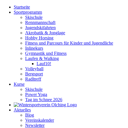
Zum
Startseite
Inhalt
Sportprogramm
springen
Skischule
Rennmannschaft
Jugendskifahrten
Akrobatik & Jonglage
Hobby Horsing
Fitness und Parcours für Kinder und Jugendliche
Inlinekurs
Gymnastik und Fitness
Laufen & Walking
Lauf10!
Volleyball
Bergsport
Radltreff
Kurse
Skischule
Power Yoga
Tag im Schnee 2026
Aktuelles
Blog
Vereinskalender
Newsletter