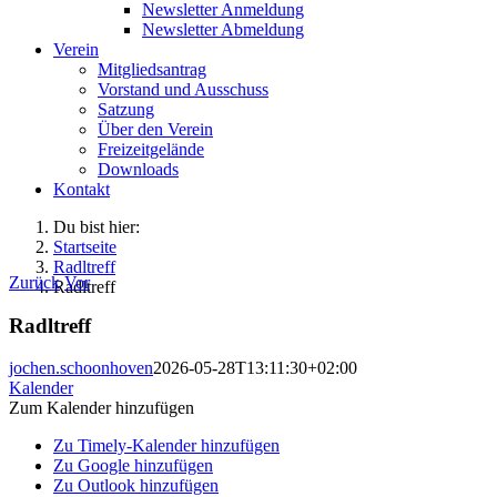
Newsletter Anmeldung
Newsletter Abmeldung
Verein
Mitgliedsantrag
Vorstand und Ausschuss
Satzung
Über den Verein
Freizeitgelände
Downloads
Kontakt
Du bist hier:
Startseite
Radltreff
Zurück
Vor
Radltreff
Radltreff
jochen.schoonhoven
2026-05-28T13:11:30+02:00
Kalender
Zum Kalender hinzufügen
Zu Timely-Kalender hinzufügen
Zu Google hinzufügen
Zu Outlook hinzufügen