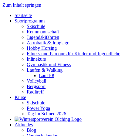
Zum Inhalt springen
Startseite
Sportprogramm
Skischule
Rennmannschaft
Jugendskifahrten
Akrobatik & Jonglage
Hobby Horsing
Fitness und Parcours für Kinder und Jugendliche
Inlinekurs
Gymnastik und Fitness
Laufen & Walking
Lauf10!
Volleyball
Bergsport
Radltreff
Kurse
Skischule
Power Yoga
Tag im Schnee 2026
Aktuelles
Blog
Vereinskalender