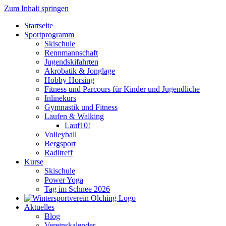
Zum Inhalt springen
Startseite
Sportprogramm
Skischule
Rennmannschaft
Jugendskifahrten
Akrobatik & Jonglage
Hobby Horsing
Fitness und Parcours für Kinder und Jugendliche
Inlinekurs
Gymnastik und Fitness
Laufen & Walking
Lauf10!
Volleyball
Bergsport
Radltreff
Kurse
Skischule
Power Yoga
Tag im Schnee 2026
Aktuelles
Blog
Vereinskalender