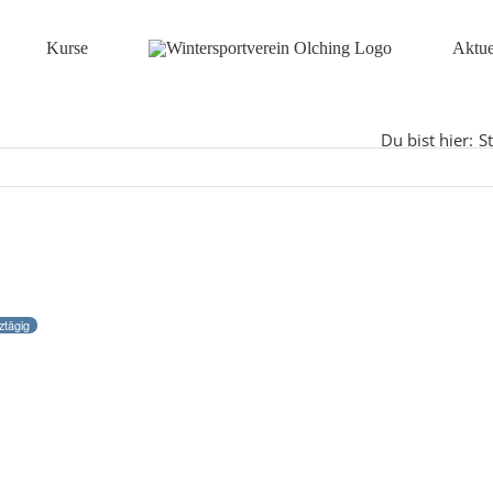
Kurse
Aktue
Du bist hier:
St
ztägig