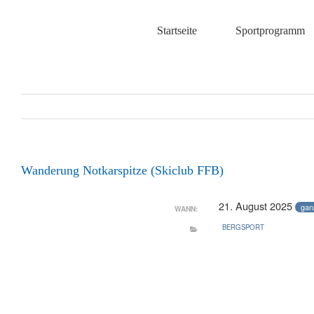
Zum
Inhalt
Startseite
Sportprogramm
springen
Wanderung Notkarspitze (Skiclub FFB)
21. August 2025
gan
WANN:
BERGSPORT