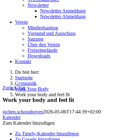
Newsletter
Newsletter Anmeldung
Newsletter Abmeldung
Verein
Mitgliedsantrag
Vorstand und Ausschuss
Satzung
Über den Verein
Freizeitgelände
Downloads
Kontakt
Du bist hier:
Startseite
Gymnastik
Zurück
Vor
Work Your Body
Work your body and feel fit
Work your body and feel fit
jochen.schoonhoven
2026-05-06T17:44:39+02:00
Kalender
Zum Kalender hinzufügen
Zu Timely-Kalender hinzufügen
Zu Google hinzufügen