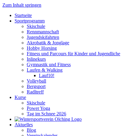
Zum Inhalt springen
Startseite
Sportprogramm
Skischule
Rennmannschaft
Jugendskifahrten
Akrobatik & Jonglage
Hobby Horsing
Fitness und Parcours für Kinder und Jugendliche
Inlinekurs
Gymnastik und Fitness
Laufen & Walking
Lauf10!
Volleyball
Bergsport
Radltreff
Kurse
Skischule
Power Yoga
Tag im Schnee 2026
Aktuelles
Blog
Vereinskalender