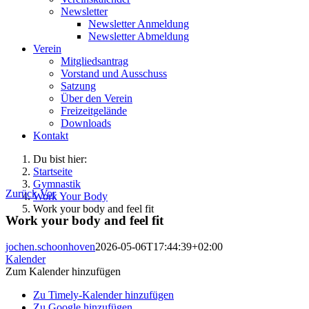
Newsletter
Newsletter Anmeldung
Newsletter Abmeldung
Verein
Mitgliedsantrag
Vorstand und Ausschuss
Satzung
Über den Verein
Freizeitgelände
Downloads
Kontakt
Du bist hier:
Startseite
Gymnastik
Zurück
Vor
Work Your Body
Work your body and feel fit
Work your body and feel fit
jochen.schoonhoven
2026-05-06T17:44:39+02:00
Kalender
Zum Kalender hinzufügen
Zu Timely-Kalender hinzufügen
Zu Google hinzufügen