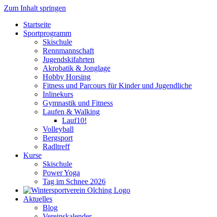
Zum Inhalt springen
Startseite
Sportprogramm
Skischule
Rennmannschaft
Jugendskifahrten
Akrobatik & Jonglage
Hobby Horsing
Fitness und Parcours für Kinder und Jugendliche
Inlinekurs
Gymnastik und Fitness
Laufen & Walking
Lauf10!
Volleyball
Bergsport
Radltreff
Kurse
Skischule
Power Yoga
Tag im Schnee 2026
Aktuelles
Blog
Vereinskalender