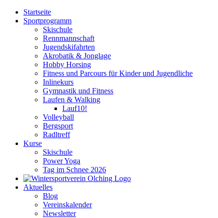
Zum
Startseite
Inhalt
Sportprogramm
springen
Skischule
Rennmannschaft
Jugendskifahrten
Akrobatik & Jonglage
Hobby Horsing
Fitness und Parcours für Kinder und Jugendliche
Inlinekurs
Gymnastik und Fitness
Laufen & Walking
Lauf10!
Volleyball
Bergsport
Radltreff
Kurse
Skischule
Power Yoga
Tag im Schnee 2026
Aktuelles
Blog
Vereinskalender
Newsletter