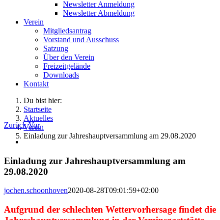
Newsletter Anmeldung
Newsletter Abmeldung
Verein
Mitgliedsantrag
Vorstand und Ausschuss
Satzung
Über den Verein
Freizeitgelände
Downloads
Kontakt
Du bist hier:
Startseite
Aktuelles
Zurück
Vor
Verein
Einladung zur Jahreshauptversammlung am 29.08.2020
Zeige
grösseres
Bild
Einladung zur Jahreshauptversammlung am
29.08.2020
jochen.schoonhoven
2020-08-28T09:01:59+02:00
Aufgrund der schlechten Wettervorhersage findet die