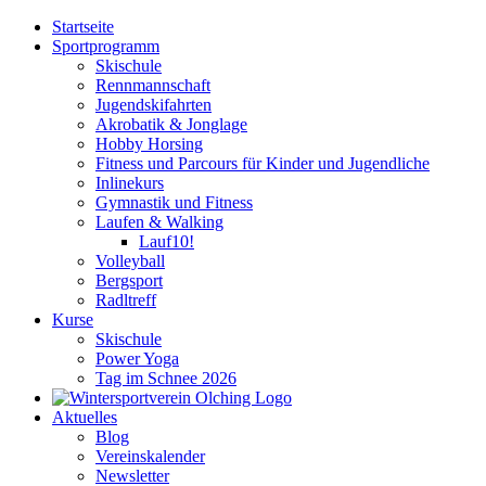
Zum
Startseite
Inhalt
Sportprogramm
springen
Skischule
Rennmannschaft
Jugendskifahrten
Akrobatik & Jonglage
Hobby Horsing
Fitness und Parcours für Kinder und Jugendliche
Inlinekurs
Gymnastik und Fitness
Laufen & Walking
Lauf10!
Volleyball
Bergsport
Radltreff
Kurse
Skischule
Power Yoga
Tag im Schnee 2026
Aktuelles
Blog
Vereinskalender
Newsletter