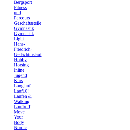
Bergsport
Fitness
und
Parcours
Geschäftsstelle
Gymnastik
Gymnastik
Light
Hans-
Friedrich-
Gedächtnislauf
Hobby
Horsing
Inline
Jugend
Kurs
Langlauf
Lauf10!
Laufen &
Walking
Lauftreff
Move
Your
Body
Nordic