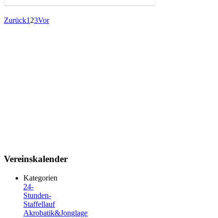
Zurück
1
2
3
Vor
Kontakt
0 81 42 / 4 555
8
Lust
mitzumachen?
Ruf an oder
Mail an
service@wsv-
olching.de
Vereinskalender
Kategorien
24-
Stunden-
Staffellauf
Akrobatik&Jonglage