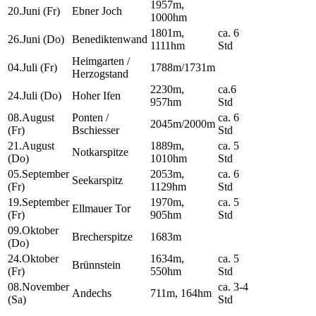
1957m,
20.Juni (Fr)
Ebner Joch
1000hm
1801m,
ca. 6
26.Juni (Do)
Benediktenwand
1111hm
Std
Heimgarten /
04.Juli (Fr)
1788m/1731m
Herzogstand
2230m,
ca.6
24.Juli (Do)
Hoher Ifen
957hm
Std
08.August
Ponten /
ca. 6
2045m/2000m
(Fr)
Bschiesser
Std
21.August
1889m,
ca. 5
Notkarspitze
(Do)
1010hm
Std
05.September
2053m,
ca. 6
Seekarspitz
(Fr)
1129hm
Std
19.September
1970m,
ca. 5
Ellmauer Tor
(Fr)
905hm
Std
09.Oktober
Brecherspitze
1683m
(Do)
24.Oktober
1634m,
ca. 5
Brünnstein
(Fr)
550hm
Std
08.November
ca. 3-4
Andechs
711m, 164hm
(Sa)
Std