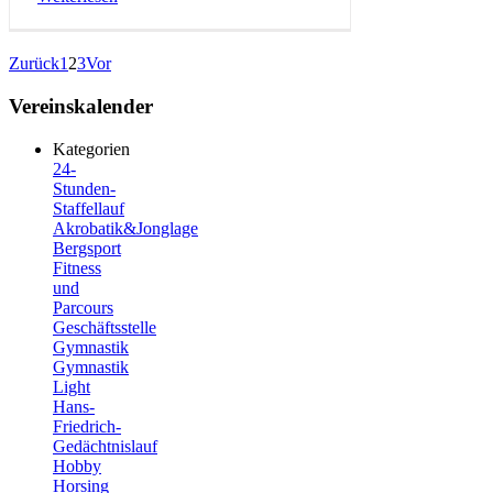
Zurück
1
2
3
Vor
Vereinskalender
Kategorien
24-
Stunden-
Staffellauf
Akrobatik&Jonglage
Bergsport
Fitness
und
Parcours
Geschäftsstelle
Gymnastik
Gymnastik
Light
Hans-
Friedrich-
Gedächtnislauf
Hobby
Horsing