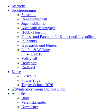
Zum
Startseite
Inhalt
Sportprogramm
springen
Skischule
Rennmannschaft
Jugendskifahrten
Akrobatik & Jonglage
Hobby Horsing
Fitness und Parcours für Kinder und Jugendliche
Inlinekurs
Gymnastik und Fitness
Laufen & Walking
Lauf10!
Volleyball
Bergsport
Radltreff
Kurse
Skischule
Power Yoga
Tag im Schnee 2026
Aktuelles
Blog
Vereinskalender
Newsletter