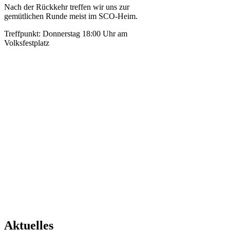
Nach der Rückkehr treffen wir uns zur
gemütlichen Runde meist im SCO-Heim.
Treffpunkt: Donnerstag 18:00 Uhr am
Volksfestplatz
Kontakt
Kontakt
Radltreff:
Gregor Strobl
0173 / 3734476
Lust
mitzumachen?
Ruf an oder
Mail an
info@wsv-
olching.de
Aktuelles