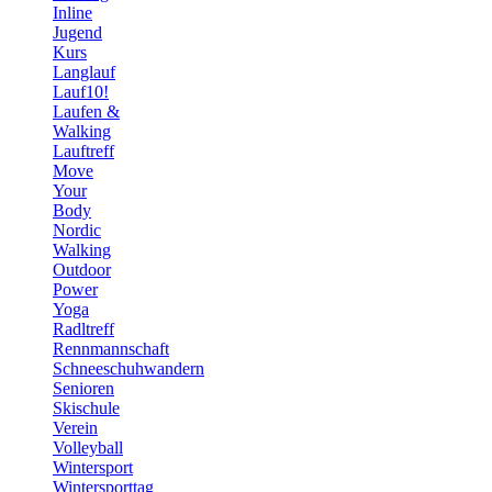
Inline
Jugend
Kurs
Langlauf
Lauf10!
Laufen &
Walking
Lauftreff
Move
Your
Body
Nordic
Walking
Outdoor
Power
Yoga
Radltreff
Rennmannschaft
Schneeschuhwandern
Senioren
Skischule
Verein
Volleyball
Wintersport
Wintersporttag