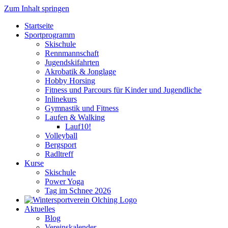
Zum Inhalt springen
Startseite
Sportprogramm
Skischule
Rennmannschaft
Jugendskifahrten
Akrobatik & Jonglage
Hobby Horsing
Fitness und Parcours für Kinder und Jugendliche
Inlinekurs
Gymnastik und Fitness
Laufen & Walking
Lauf10!
Volleyball
Bergsport
Radltreff
Kurse
Skischule
Power Yoga
Tag im Schnee 2026
Aktuelles
Blog
Vereinskalender