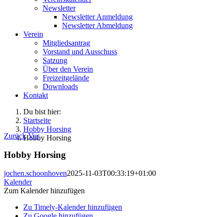
Newsletter
Newsletter Anmeldung
Newsletter Abmeldung
Verein
Mitgliedsantrag
Vorstand und Ausschuss
Satzung
Über den Verein
Freizeitgelände
Downloads
Kontakt
Du bist hier:
Startseite
Hobby Horsing
Zurück
Vor
Hobby Horsing
Hobby Horsing
jochen.schoonhoven
2025-11-03T00:33:19+01:00
Kalender
Zum Kalender hinzufügen
Zu Timely-Kalender hinzufügen
Zu Google hinzufügen