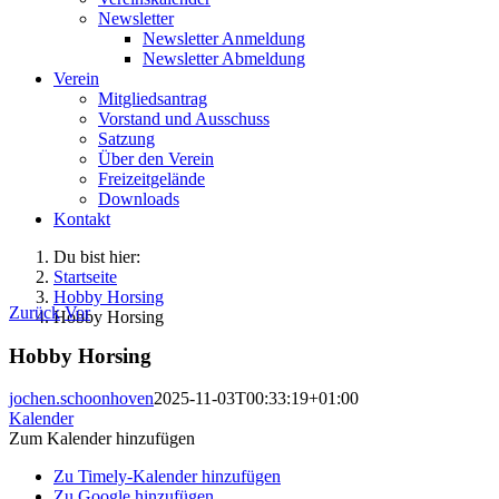
Newsletter
Newsletter Anmeldung
Newsletter Abmeldung
Verein
Mitgliedsantrag
Vorstand und Ausschuss
Satzung
Über den Verein
Freizeitgelände
Downloads
Kontakt
Du bist hier:
Startseite
Hobby Horsing
Zurück
Vor
Hobby Horsing
Hobby Horsing
jochen.schoonhoven
2025-11-03T00:33:19+01:00
Kalender
Zum Kalender hinzufügen
Zu Timely-Kalender hinzufügen
Zu Google hinzufügen