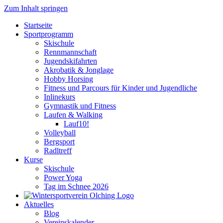
Zum Inhalt springen
Startseite
Sportprogramm
Skischule
Rennmannschaft
Jugendskifahrten
Akrobatik & Jonglage
Hobby Horsing
Fitness und Parcours für Kinder und Jugendliche
Inlinekurs
Gymnastik und Fitness
Laufen & Walking
Lauf10!
Volleyball
Bergsport
Radltreff
Kurse
Skischule
Power Yoga
Tag im Schnee 2026
Aktuelles
Blog
Vereinskalender