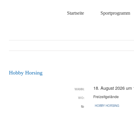
Zum
Inhalt
Startseite
Sportprogramm
springen
Hobby Horsing
18. August 2026 um 
WANN:
Freizeitgelände
WO:
HOBBY HORSING