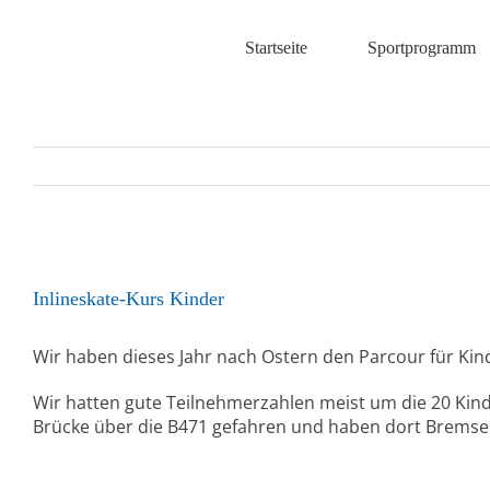
Zum
Inhalt
Startseite
Sportprogramm
springen
Zeige
grösseres
Inlineskate-Kurs Kinder
Bild
Wir haben dieses Jahr nach Ostern den Parcour für Kinde
Wir hatten gute Teilnehmerzahlen meist um die 20 Kin
Brücke über die B471 gefahren und haben dort Bremse