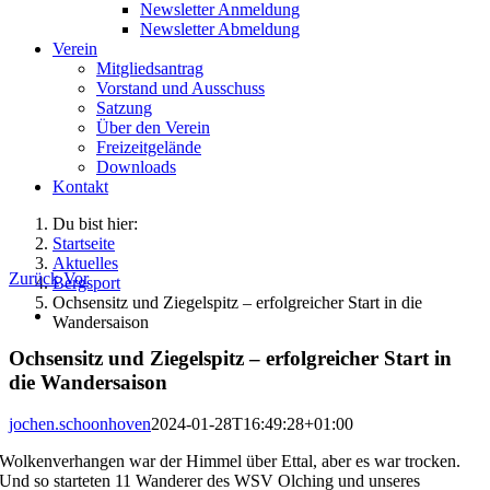
Newsletter Anmeldung
Newsletter Abmeldung
Verein
Mitgliedsantrag
Vorstand und Ausschuss
Satzung
Über den Verein
Freizeitgelände
Downloads
Kontakt
Du bist hier:
Startseite
Aktuelles
Zurück
Vor
Bergsport
Ochsensitz und Ziegelspitz – erfolgreicher Start in die
Zeige
Wandersaison
grösseres
Bild
Ochsensitz und Ziegelspitz – erfolgreicher Start in
die Wandersaison
jochen.schoonhoven
2024-01-28T16:49:28+01:00
Wolkenverhangen war der Himmel über Ettal, aber es war trocken.
Und so starteten 11 Wanderer des WSV Olching und unseres