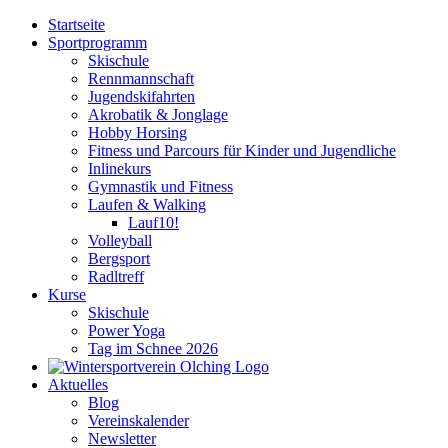
Zum
Startseite
Inhalt
Sportprogramm
springen
Skischule
Rennmannschaft
Jugendskifahrten
Akrobatik & Jonglage
Hobby Horsing
Fitness und Parcours für Kinder und Jugendliche
Inlinekurs
Gymnastik und Fitness
Laufen & Walking
Lauf10!
Volleyball
Bergsport
Radltreff
Kurse
Skischule
Power Yoga
Tag im Schnee 2026
Aktuelles
Blog
Vereinskalender
Newsletter