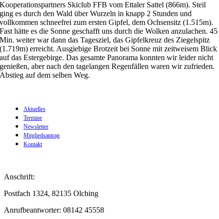
Kooperationspartners Skiclub FFB vom Ettaler Sattel (866m). Steil
ging es durch den Wald über Wurzeln in knapp 2 Stunden und
vollkommen schneefrei zum ersten Gipfel, dem Ochsensitz (1.515m).
Fast hätte es die Sonne geschafft uns durch die Wolken anzulachen. 45
Min. weiter war dann das Tagesziel, das Gipfelkreuz des Ziegelspitz
(1.719m) erreicht. Ausgiebige Brotzeit bei Sonne mit zeitweisem Blick
auf das Estergebirge. Das gesamte Panorama konnten wir leider nicht
genießen, aber nach den tagelangen Regenfällen waren wir zufrieden.
Abstieg auf dem selben Weg.
Aktuelles
Termine
Newsletter
Mitgliedsantrag
Kontakt
Anschrift:
Postfach 1324, 82135 Olching
Anrufbeantworter: 08142 45558