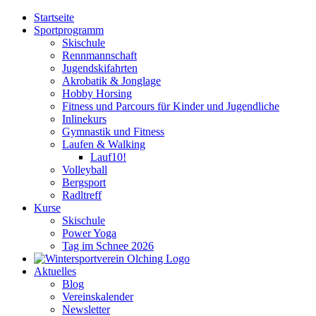
Zum
Startseite
Inhalt
Sportprogramm
springen
Skischule
Rennmannschaft
Jugendskifahrten
Akrobatik & Jonglage
Hobby Horsing
Fitness und Parcours für Kinder und Jugendliche
Inlinekurs
Gymnastik und Fitness
Laufen & Walking
Lauf10!
Volleyball
Bergsport
Radltreff
Kurse
Skischule
Power Yoga
Tag im Schnee 2026
Aktuelles
Blog
Vereinskalender
Newsletter