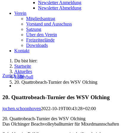
Newsletter Anmeldung
Newsletter Abmeldung
Verein
Mitgliedsantrag
Vorstand und Ausschuss
Satzung
Über den Verein
Freizeitgelände
Downloads
Kontakt
Du bist hier:
Startseite
Aktuelles
Zurück
Vor
Volleyball
20. Quattrobeach-Turnier des WSV Olching
Zeige
grösseres
Bild
20. Quattrobeach-Turnier des WSV Olching
jochen.schoonhoven
2022-10-19T00:43:28+02:00
20. Quattrobeach-Turnier des WSV Olching
Das Olchinger Beachvolleyballturnier für Mixedmannschaften