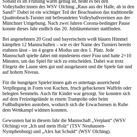
Sobald es im Frühling warm genug ist, heißt es bei den
Volleyballer:innen des WSV Olching „Raus aus der Halle, ab in den
Sand!“ Dabei ist ein wichtiger Teil der Beachsaison das traditionelle
Quattrobeach-Turnier mit befreundeten Volleyballvereinen aus der
Münchner Umgebung. Nach zwei Jahren Corona-bedingter Pause
konnte dieses Jahr endlich das 20. Jubiläumturnier stattfinden.
Bei angenehmen 20 Grad und bayerischem weiß blauen Himmel
kämpften 12 Mannschaften – wie es der Name des Turniers bereits
erahnen lässt – im 4 gegen 4 Modus um den 1. Platz. Jede
Mannschaft spielte dabei mit mindestens einer Frau und hatte 2×10
Minuten, um das Spiel für sich zu entscheiden. Dabei war trotz
Ehrgeiz die Laune stets gut und ausgelassen und die Spiele fair und
auf hohem Niveau.
Für die hungrigen Spieler:innen gab es untertags ausreichend
Verpflegung in Form von Kuchen, frisch gebackenen Waffeln oder
belegten Semmeln. Auch für Kinder war gesorgt. Sie konnten sich
auf dem Freizeitgelände in einem Trampolin oder beim
Fußballspielen austoben, wodurch sich die Erwachsenen in Ruhe
dem Wettkampf widmen konnten.
Gewonnen hat in diesem Jahr die Mannschaft „Verplant“ (WSV
Olching) vor „Ich und mein Holz“ (TSV Neuhausen-
Nymphenburg) und „Alex hat Schuld“ (WSV Olching).