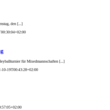
tag, den [...]
T00:30:04+02:00
ng
yballturnier für Mixedmannschaften [...]
-10-19T00:43:28+02:00
:57:05+02:00