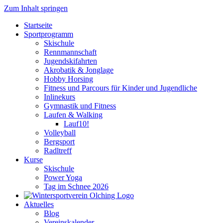
Zum Inhalt springen
Startseite
Sportprogramm
Skischule
Rennmannschaft
Jugendskifahrten
Akrobatik & Jonglage
Hobby Horsing
Fitness und Parcours für Kinder und Jugendliche
Inlinekurs
Gymnastik und Fitness
Laufen & Walking
Lauf10!
Volleyball
Bergsport
Radltreff
Kurse
Skischule
Power Yoga
Tag im Schnee 2026
Aktuelles
Blog
Vereinskalender