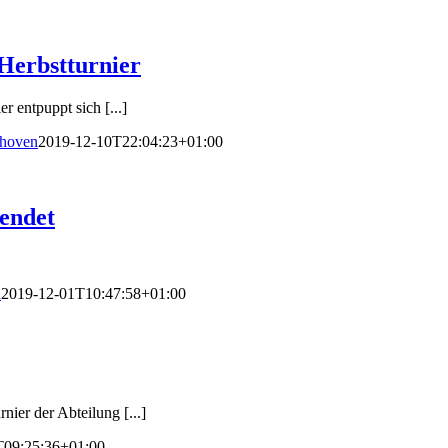
 Herbstturnier
r entpuppt sich [...]
nhoven
2019-12-10T22:04:23+01:00
eendet
n
2019-12-01T10:47:58+01:00
ier der Abteilung [...]
T09:25:36+01:00