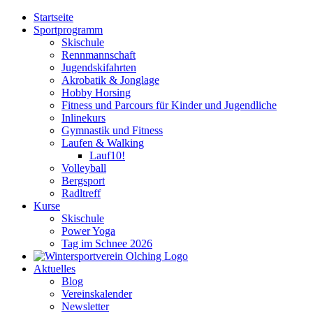
Zum
Startseite
Inhalt
Sportprogramm
springen
Skischule
Rennmannschaft
Jugendskifahrten
Akrobatik & Jonglage
Hobby Horsing
Fitness und Parcours für Kinder und Jugendliche
Inlinekurs
Gymnastik und Fitness
Laufen & Walking
Lauf10!
Volleyball
Bergsport
Radltreff
Kurse
Skischule
Power Yoga
Tag im Schnee 2026
Aktuelles
Blog
Vereinskalender
Newsletter