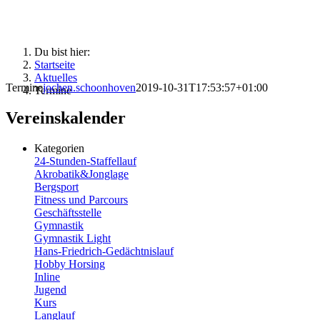
Du bist hier:
Startseite
Aktuelles
Termine
jochen.schoonhoven
2019-10-31T17:53:57+01:00
Termine
Vereinskalender
Kategorien
24-Stunden-Staffellauf
Akrobatik&Jonglage
Bergsport
Fitness und Parcours
Geschäftsstelle
Gymnastik
Gymnastik Light
Hans-Friedrich-Gedächtnislauf
Hobby Horsing
Inline
Jugend
Kurs
Langlauf